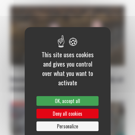
This site uses cookies
and gives you control
30 janvier 2020
over what you want to
Bovins viande à Coubisou : caillebotis et
activate
économies
OK, accept all
Deny all cookies
Personalize