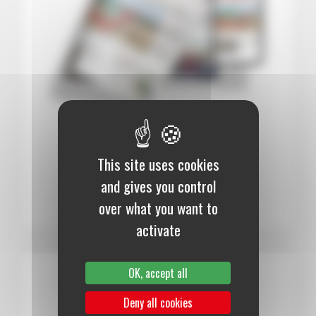
12 mois :
145,00 €
This site uses cookies
Papier (Numérique offert)
and gives you control
S’abonner au journal
over what you want to
activate
OK, accept all
Deny all cookies