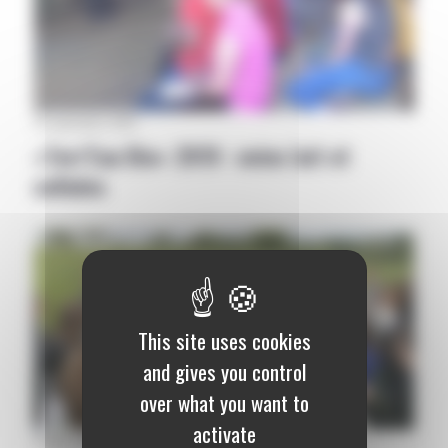
19 septembre 2019
«Terr’Eau Bio» 2019 : ovins lait et
cellules
This site uses cookies
and gives you control
over what you want to
activate
20 juin 2018