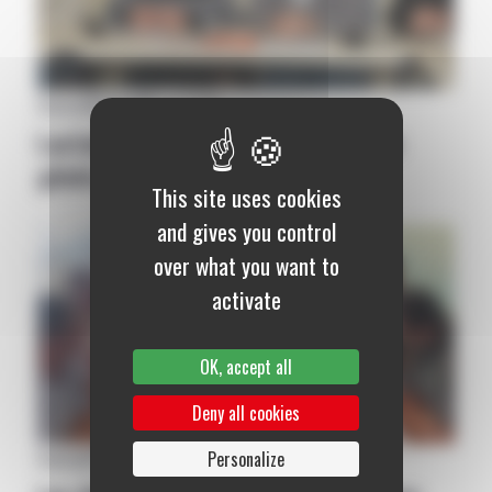
Aveyron
|
National
|
14 avril 2014
Lactalis : l’APL Rodez en assemblée
générale ce lundi 14 avril
This site uses cookies
and gives you control
over what you want to
activate
OK, accept all
Deny all cookies
Aveyron
|
09 juillet 2026
Personalize