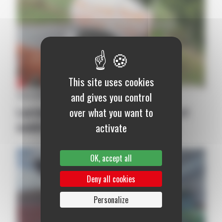
This site uses cookies
Aveyron
|
National
|
30 août 2016
and gives you control
Lactalis : reprise des négociations et
over what you want to
mobilisation nationale de la FNSEA
activate
OK, accept all
Deny all cookies
Personalize