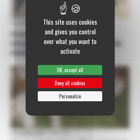
This site uses cookies
Aveyron
|
National
|
17 mars 2016
and gives you control
Assemblée générale FNPL :
over what you want to
interprofession et Europe au cœur des
activate
échanges
OK, accept all
Deny all cookies
Personalize
Aveyron
|
National
|
05 octobre 2015