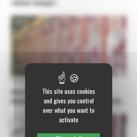
«mieux manger»
National
|
04 avril 2016
Abattage : les professionnels
This site uses cookies
demandent une inspection permanente
and gives you control
over what you want to
activate