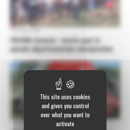
25 septembre 2019
FDCUMA Aveyron : succès pour la
journée départementale mécanisation
This site uses cookies
and gives you control
over what you want to
activate
12 septembre 2019