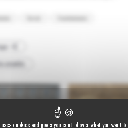
moine
Terroir
Transhumance
ager
es actualités
e uses cookies and gives you control over what you want to