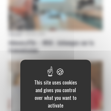
Aveyron
|
27 novembre 2025
Adasea.d’Oc – MSA : échanges sur la
transmission
This site uses cookies
and gives you control
over what you want to
activate