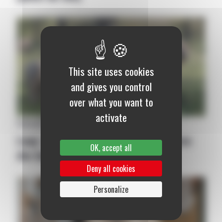
This site uses cookies
and gives you control
over what you want to
activate
National
|
11 mars 2021
Loup : les Français pour l’autodéfense
OK, accept all
des bergers
Deny all cookies
Personalize