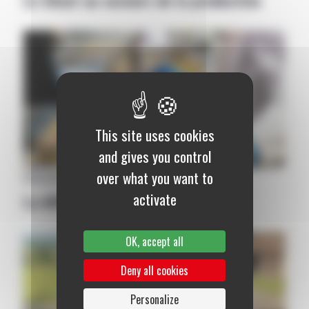
This site uses cookies
and gives you control
over what you want to
National
|
23 juin 2026
activate
La difficulté de « manger local »
OK, accept all
Deny all cookies
Personalize