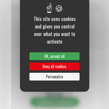
This site uses cookies
and gives you control
over what you want to
activate
OK, accept all
Deny all cookies
Personalize
12 mois :
99,00 €
Numérique
S’abonner au journal