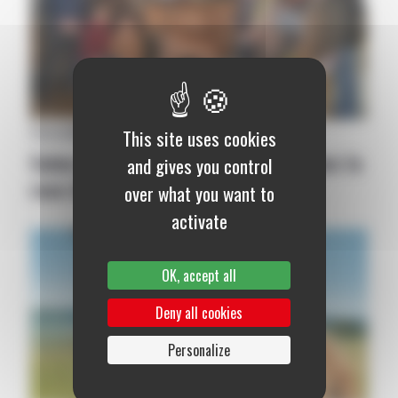
Aveyron
|
National
|
23 février 2018
This site uses cookies
Salon de l’agriculture : l’Aveyron avec la
and gives you control
race Aubrac en haut de l’affiche !
over what you want to
activate
OK, accept all
Deny all cookies
Personalize