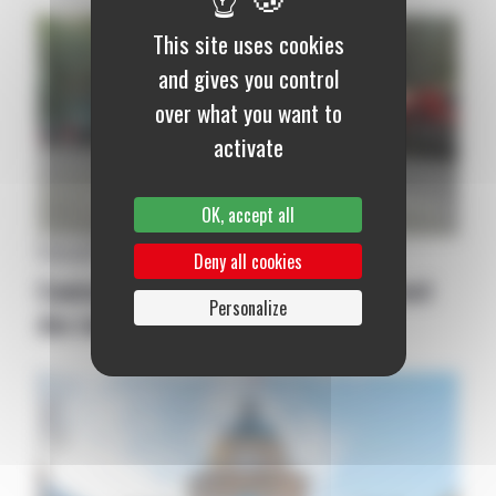
This site uses cookies
and gives you control
over what you want to
activate
OK, accept all
National
|
13 juillet 2026
Deny all cookies
Canicule : les agriculteurs sur le front
Personalize
des incendies