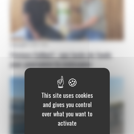
Aveyron
|
30 juillet 2026
Filature Colbert : une levée de fonds
pour poursuivre la croissance
This site uses cookies
and gives you control
over what you want to
activate