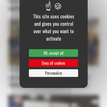
lance dans le développement de l’
agritourisme !
This site uses cookies
and gives you control
over what you want to
activate
OK, accept all
Deny all cookies
Aveyron
|
15 novembre 2024
Personalize
Les coopératives Jeune Montagne et
Thérondels unissent leurs destinées