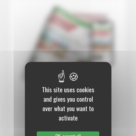
This site uses cookies
12 mois :
145,00 €
and gives you control
over what you want to
Papier (Numérique offert)
activate
S’abonner au journal