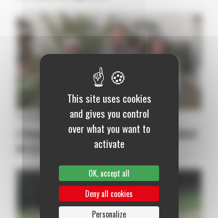
This site uses cookies
and gives you control
Aveyron
|
National
|
23 mars 2026
over what you want to
L’Aveyronnais Joël Mazars, élu président
activate
de la FNEC
OK, accept all
Deny all cookies
Personalize