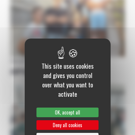
Aveyron
|
29 août 2025
This site uses cookies
ADPSA : les BTS sont rentrés !
and gives you control
over what you want to
activate
OK, accept all
Deny all cookies