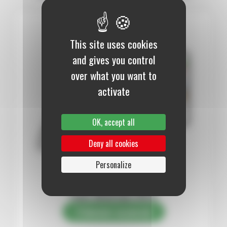
This site uses cookies
and gives you control
over what you want to
activate
OK, accept all
Deny all cookies
Personalize
12 mois :
145,00 €
Papier (Numérique offert)
S’abonner au journal