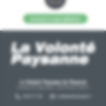
Contacter la régie publicitaire
La Volonté Paysanne de l'Aveyron
Carrefour de l'agriculture, 12026 Rodez Cedex 9
05 65 73 77 98
info@lavolontepaysanne.fr