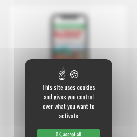
This site uses cookies
12 mois :
99,00 €
and gives you control
over what you want to
Numérique
activate
S’abonner au journal
OK, accept all