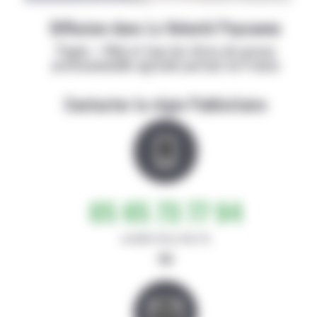
Diffusion dans La Volonté Paysanne
Papier + Web et tous les titres de presse
professionnelle agricole partout en France
Contacter la régie Publicitaire
05 65 73 77 94
de 8h30-12h et 14h-17h
ou