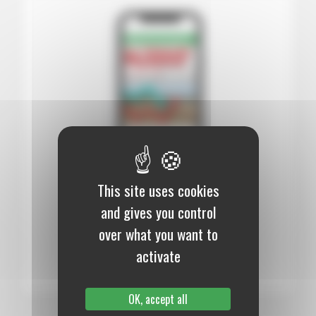
This site uses cookies
12 mois :
99,00 €
and gives you control
Numérique
over what you want to
S’abonner au journal
activate
OK, accept all