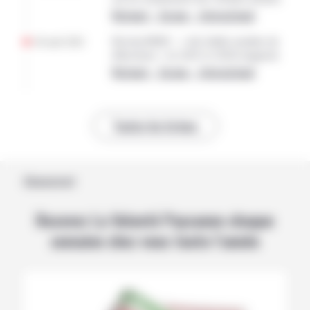
National – Europe – International
04 août 2026
Bovins/MHE : « très faible nombre de
détections » en 2025 et 2026 (rapport)
National – Europe – International
Toutes les brèves
Abonnement
Recevez La Volonté Paysanne chaque
semaine chez vous toute l’année