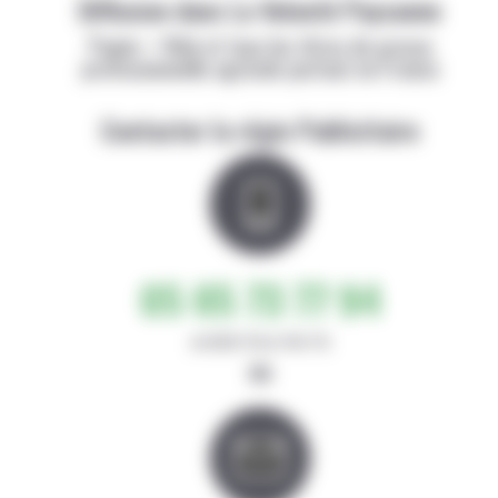
Diffusion dans La Volonté Paysanne
Papier + Web et tous les titres de presse
professionnelle agricole partout en France
Contacter la régie Publicitaire
05 65 73 77 94
de 8h30-12h et 14h-17h
ou