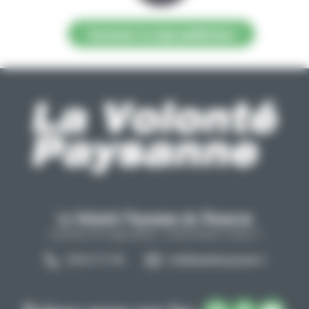
Contacter la régie publicitaire
La Volonté Paysanne de l'Aveyron
Carrefour de l'agriculture, 12026 Rodez Cedex 9
05 65 73 77 98
info@lavolontepaysanne.fr