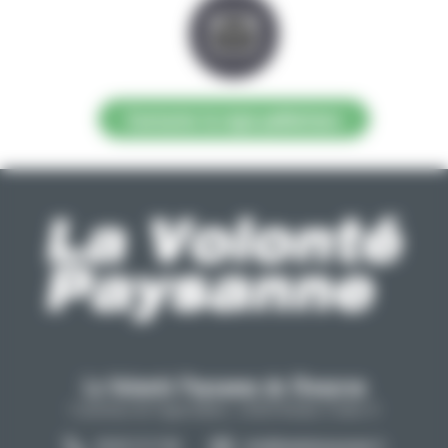
Contacter la régie publicitaire
La Volonté Paysanne de l'Aveyron
Carrefour de l'agriculture, 12026 Rodez Cedex 9
05 65 73 77 98
info@lavolontepaysanne.fr