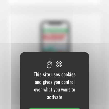
This site uses cookies
and gives you control
12 mois :
99,00 €
over what you want to
Numérique
activate
S’abonner au journal