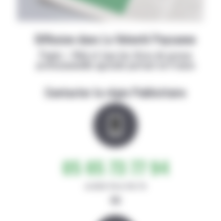
Diffusion dans La Volonté Paysanne
Papier + Web et tous les titres de presse
professionnelle agricole partout en France
Contacter la régie Publicitaire
05 65 73 77 94
de 8h30-12h et 14h-17h
ou