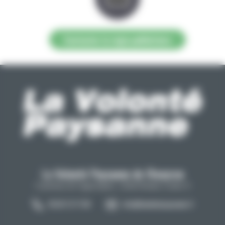
Contacter la régie publicitaire
La Volonté Paysanne de l'Aveyron
Carrefour de l'agriculture, 12026 Rodez Cedex 9
05 65 73 77 98
info@lavolontepaysanne.fr