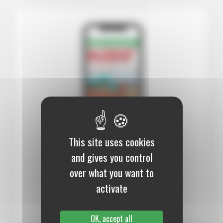
This site uses cookies
12 mois :
99,00 €
and gives you control
over what you want to
Numérique
activate
S’abonner au journal
OK, accept all