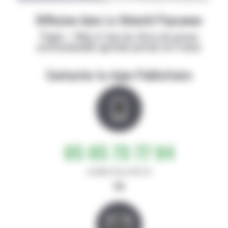
Diffusion dans La Volonté Paysanne
Papier + Web et tous les titres de presse
professionnelle agricole partout en France
Contacter la régie Publicitaire
05 65 73 77 94
de 8h30-12h et 14h-17h
ou