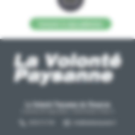
Contacter la régie publicitaire
La Volonté Paysanne de l'Aveyron
Carrefour de l'agriculture, 12026 Rodez Cedex 9
05 65 73 77 98
info@lavolontepaysanne.fr