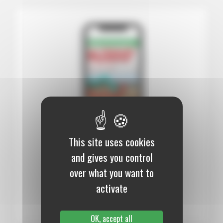
This site uses cookies
12 mois :
99,00 €
and gives you control
over what you want to
Numérique
activate
S’abonner au journal
OK, accept all