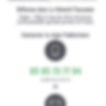
Diffusion dans La Volonté Paysanne
Papier + Web et tous les titres de presse
professionnelle agricole partout en France
Contacter la régie Publicitaire
05 65 73 77 94
de 8h30-12h et 14h-17h
ou