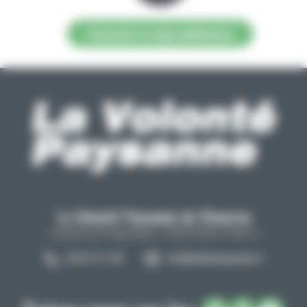
Contacter la régie publicitaire
La Volonté Paysanne de l'Aveyron
Carrefour de l'agriculture, 12026 Rodez Cedex 9
05 65 73 77 98
info@lavolontepaysanne.fr