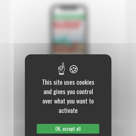
This site uses cookies
12 mois :
99,00 €
and gives you control
Numérique
over what you want to
S’abonner au journal
activate
OK, accept all