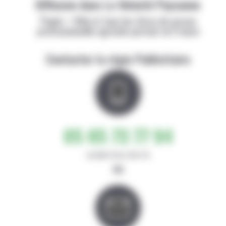
Diffusion dans La Volonté Paysanne
Papier + Web et tous les titres de presse
professionnelle agricole partout en France
Contacter la régie Publicitaire
05 65 73 77 94
de 8h30-12h et 14h-17h
ou