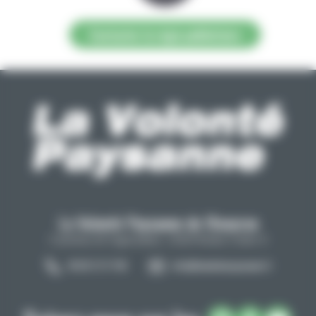
Contacter la régie publicitaire
La Volonté Paysanne de l'Aveyron
Carrefour de l'agriculture, 12026 Rodez Cedex 9
05 65 73 77 98
info@lavolontepaysanne.fr