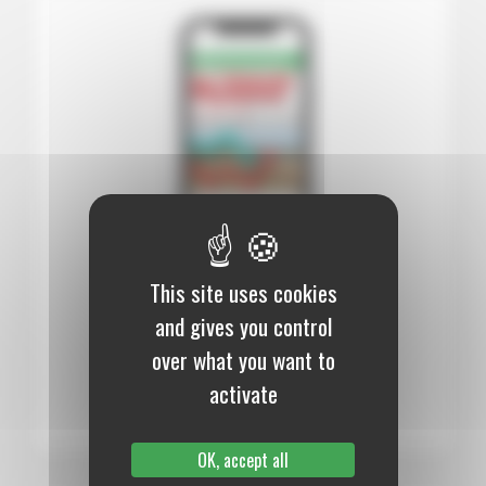
This site uses cookies
12 mois :
99,00 €
and gives you control
Numérique
over what you want to
S’abonner au journal
activate
OK, accept all