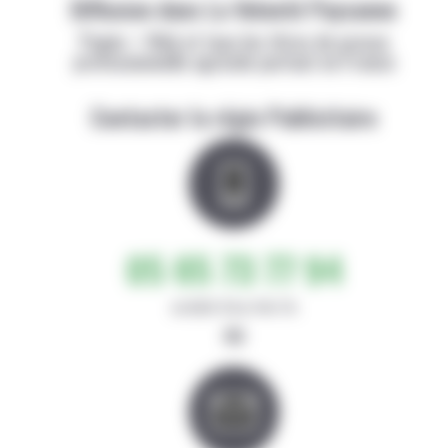
Diffusion dans La Volonté Paysanne
Papier + Web et tous les titres de presse
professionnelle agricole partout en France
Contacter la régie Publicitaire
05 65 73 77 94
de 8h30-12h et 14h-17h
ou