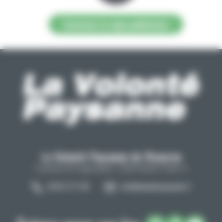
Contacter la régie publicitaire
La Volonté Paysanne de l'Aveyron
Carrefour de l'agriculture, 12026 Rodez Cedex 9
05 65 73 77 98
info@lavolontepaysanne.fr