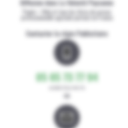
Diffusion dans La Volonté Paysanne
Papier + Web et tous les titres de presse
professionnelle agricole partout en France
Contacter la régie Publicitaire
05 65 73 77 94
de 8h30-12h et 14h-17h
ou