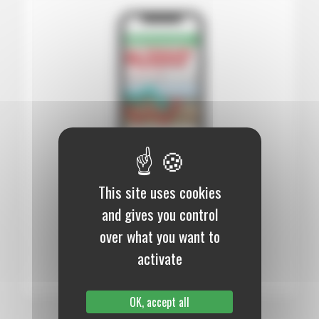
This site uses cookies
12 mois :
99,00 €
and gives you control
Numérique
over what you want to
S’abonner au journal
activate
OK, accept all