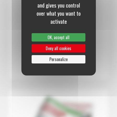
and gives you control
over what you want to
activate
OK, accept all
12 mois :
99,00 €
Deny all cookies
Numérique
Personalize
S’abonner au journal