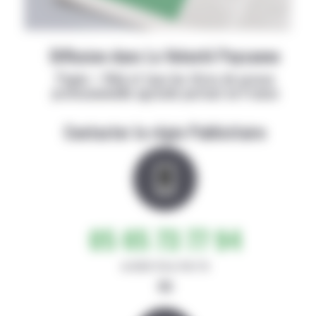
Diffusion dans La Volonté Paysanne
Papier + Web et tous les titres de presse
professionnelle agricole partout en France
Contacter la régie Publicitaire
05 65 73 77 94
de 8h30-12h et 14h-17h
ou