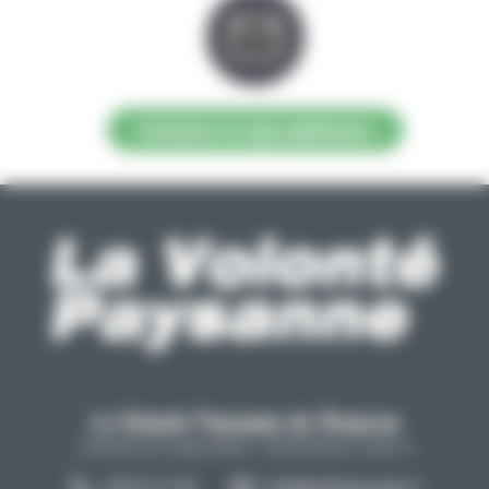
Contacter la régie publicitaire
La Volonté Paysanne de l'Aveyron
Carrefour de l'agriculture, 12026 Rodez Cedex 9
05 65 73 77 98
info@lavolontepaysanne.fr