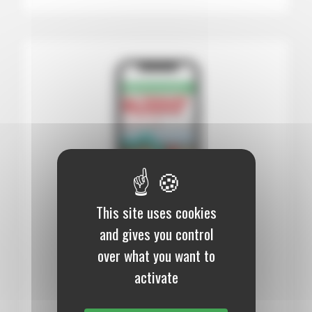
This site uses cookies
and gives you control
12 mois :
99,00 €
over what you want to
Numérique
activate
S’abonner au journal