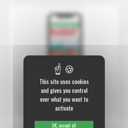
This site uses cookies
12 mois :
99,00 €
and gives you control
over what you want to
Numérique
activate
S’abonner au journal
OK, accept all