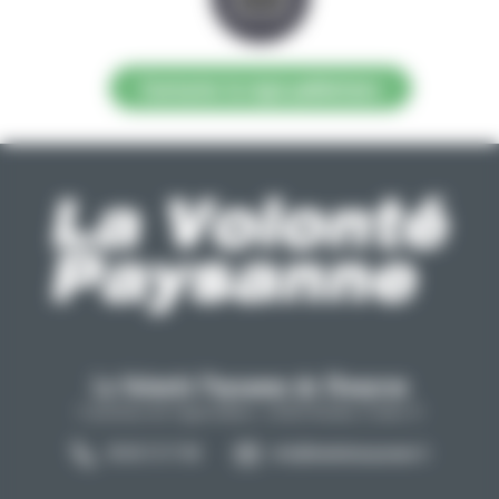
Contacter la régie publicitaire
La Volonté Paysanne de l'Aveyron
Carrefour de l'agriculture, 12026 Rodez Cedex 9
05 65 73 77 98
info@lavolontepaysanne.fr