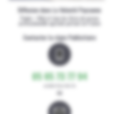
Diffusion dans La Volonté Paysanne
Papier + Web et tous les titres de presse
professionnelle agricole partout en France
Contacter la régie Publicitaire
05 65 73 77 94
de 8h30-12h et 14h-17h
ou