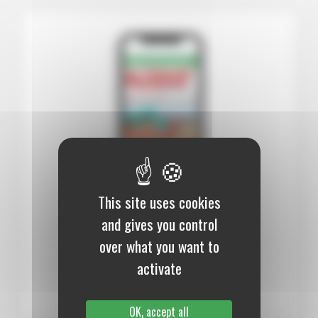
This site uses cookies
12 mois :
99,00 €
and gives you control
over what you want to
Numérique
activate
S’abonner au journal
OK, accept all