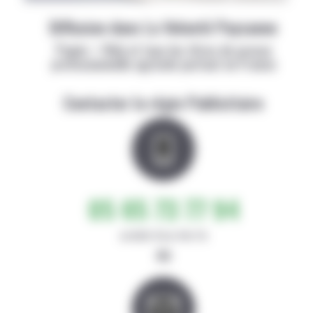
Diffusion dans La Volonté Paysanne
Papier + Web et tous les titres de presse
professionnelle agricole partout en France
Contacter la régie Publicitaire
05 65 73 77 94
de 8h30-12h et 14h-17h
ou