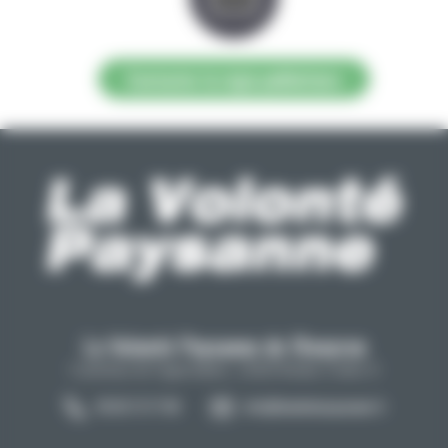
Contacter la régie publicitaire
La Volonté Paysanne de l'Aveyron
Carrefour de l'agriculture, 12026 Rodez Cedex 9
05 65 73 77 98
info@lavolontepaysanne.fr