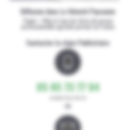
Diffusion dans La Volonté Paysanne
Papier + Web et tous les titres de presse
professionnelle agricole partout en France
Contacter la régie Publicitaire
05 65 73 77 94
de 8h30-12h et 14h-17h
ou