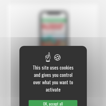
This site uses cookies
12 mois :
99,00 €
and gives you control
over what you want to
Numérique
activate
S’abonner au journal
OK, accept all