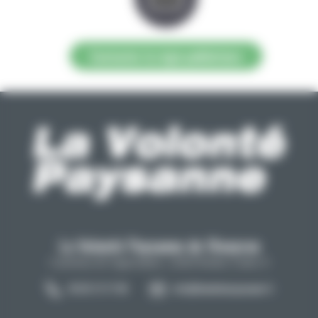
Contacter la régie publicitaire
La Volonté Paysanne de l'Aveyron
Carrefour de l'agriculture, 12026 Rodez Cedex 9
05 65 73 77 98
info@lavolontepaysanne.fr