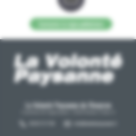
Contacter la régie publicitaire
La Volonté Paysanne de l'Aveyron
Carrefour de l'agriculture, 12026 Rodez Cedex 9
05 65 73 77 98
info@lavolontepaysanne.fr