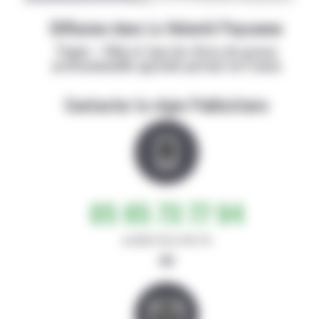
Diffusion dans La Volonté Paysanne
Papier + Web et tous les titres de presse
professionnelle agricole partout en France
Contacter la régie Publicitaire
05 65 73 77 94
de 8h30-12h et 14h-17h
ou