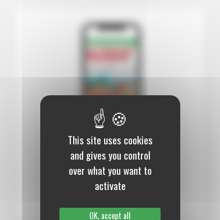
This site uses cookies
12 mois :
99,00 €
and gives you control
over what you want to
Numérique
activate
S’abonner au journal
OK, accept all