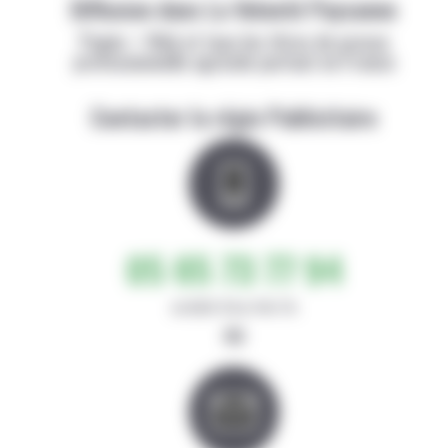
Diffusion dans La Volonté Paysanne
Papier + Web et tous les titres de presse
professionnelle agricole partout en France
Contacter la régie Publicitaire
05 65 73 77 94
de 8h30-12h et 14h-17h
ou