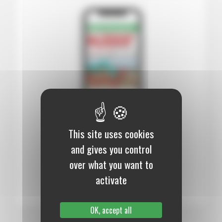
This site uses cookies
12 mois :
99,00 €
and gives you control
Numérique
over what you want to
S’abonner au journal
activate
OK, accept all