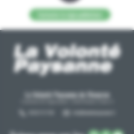
Contacter la régie publicitaire
La Volonté Paysanne de l'Aveyron
Carrefour de l'agriculture, 12026 Rodez Cedex 9
05 65 73 77 98
info@lavolontepaysanne.fr