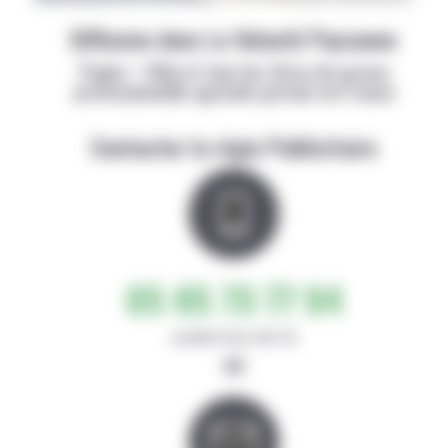
Diffusion dans La Volonté Paysanne
Papier + Web et tous les titres de presse
professionnelle agricole partout en France
Contacter la régie Publicitaire
05 65 73 77 94
de 8h30-12h et 14h-17h
ou