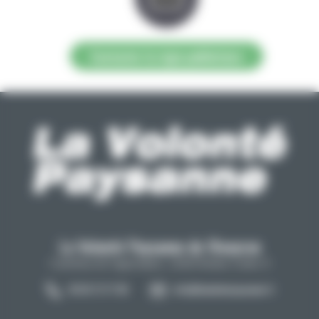
Contacter la régie publicitaire
La Volonté Paysanne de l'Aveyron
Carrefour de l'agriculture, 12026 Rodez Cedex 9
05 65 73 77 98
info@lavolontepaysanne.fr