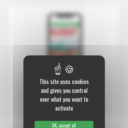
This site uses cookies
12 mois :
99,00 €
and gives you control
over what you want to
Numérique
activate
S’abonner au journal
OK, accept all