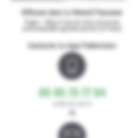
Diffusion dans La Volonté Paysanne
Papier + Web et tous les titres de presse
professionnelle agricole partout en France
Contacter la régie Publicitaire
05 65 73 77 94
de 8h30-12h et 14h-17h
ou