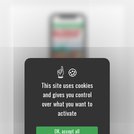
This site uses cookies
12 mois :
99,00 €
and gives you control
over what you want to
Numérique
activate
S’abonner au journal
OK, accept all