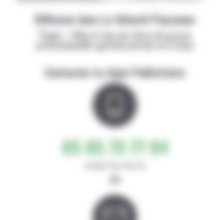
Diffusion dans La Volonté Paysanne
Papier + Web et tous les titres de presse
professionnelle agricole partout en France
Contacter la régie Publicitaire
05 65 73 77 94
de 8h30-12h et 14h-17h
ou