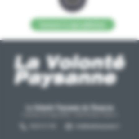
Contacter la régie publicitaire
La Volonté Paysanne de l'Aveyron
Carrefour de l'agriculture, 12026 Rodez Cedex 9
05 65 73 77 98
info@lavolontepaysanne.fr