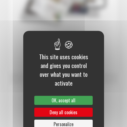
12 mois :
145,00 €
Papier (Numérique offert)
This site uses cookies
S’abonner au journal
and gives you control
over what you want to
activate
OK, accept all
Deny all cookies
Personalize