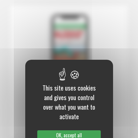
This site uses cookies
12 mois :
99,00 €
and gives you control
over what you want to
Numérique
activate
S’abonner au journal
OK, accept all