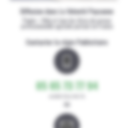
Diffusion dans La Volonté Paysanne
Papier + Web et tous les titres de presse
professionnelle agricole partout en France
Contacter la régie Publicitaire
05 65 73 77 94
de 8h30-12h et 14h-17h
ou