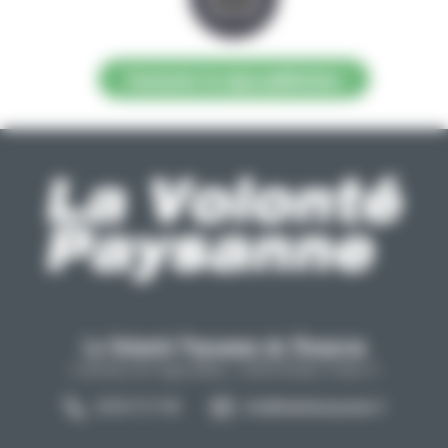
Contacter la régie publicitaire
La Volonté Paysanne de l'Aveyron
Carrefour de l'agriculture, 12026 Rodez Cedex 9
05 65 73 77 98
info@lavolontepaysanne.fr