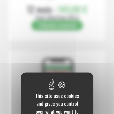
12 mois :
145,00 €
Papier (Numérique offert)
S’abonner au journal
This site uses cookies
and gives you control
over what you want to