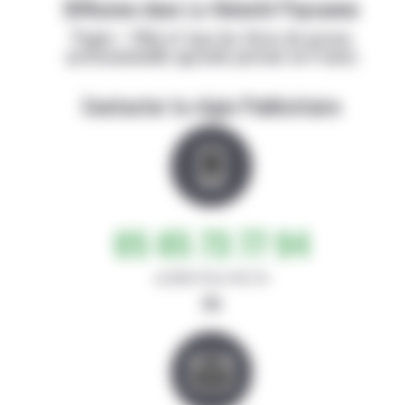
Diffusion dans La Volonté Paysanne
Papier + Web et tous les titres de presse
professionnelle agricole partout en France
Contacter la régie Publicitaire
05 65 73 77 94
de 8h30-12h et 14h-17h
ou