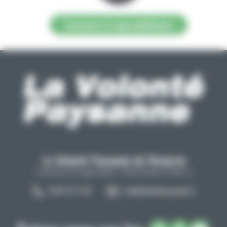
Contacter la régie publicitaire
La Volonté Paysanne de l'Aveyron
Carrefour de l'agriculture, 12026 Rodez Cedex 9
05 65 73 77 98
info@lavolontepaysanne.fr