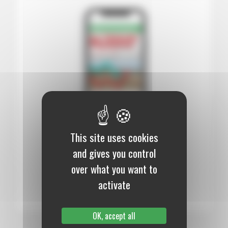
This site uses cookies
12 mois :
99,00 €
and gives you control
Numérique
over what you want to
S’abonner au journal
activate
OK, accept all