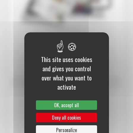
12 mois :
145,00 €
Papier (Numérique offert)
This site uses cookies
S’abonner au journal
and gives you control
over what you want to
activate
OK, accept all
Deny all cookies
Personalize