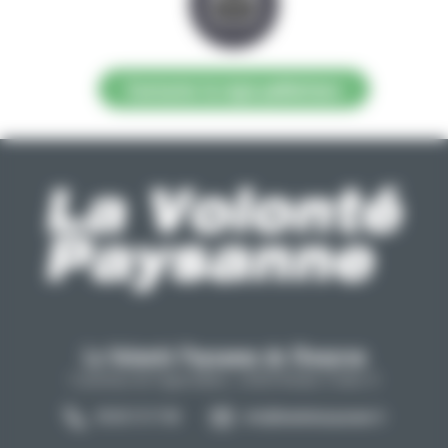
Contacter la régie publicitaire
La Volonté Paysanne de l'Aveyron
Carrefour de l'agriculture, 12026 Rodez Cedex 9
05 65 73 77 98
info@lavolontepaysanne.fr