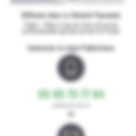
Diffusion dans La Volonté Paysanne
Papier + Web et tous les titres de presse
professionnelle agricole partout en France
Contacter la régie Publicitaire
05 65 73 77 94
de 8h30-12h et 14h-17h
ou