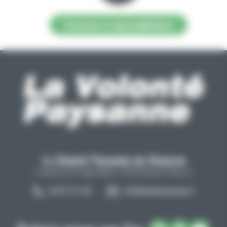
Contacter la régie publicitaire
La Volonté Paysanne de l'Aveyron
Carrefour de l'agriculture, 12026 Rodez Cedex 9
05 65 73 77 98
info@lavolontepaysanne.fr