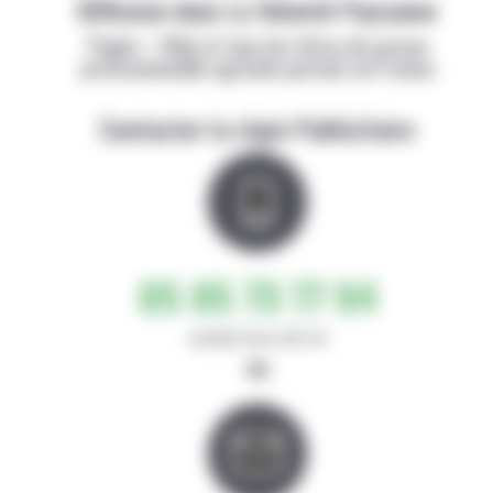
Diffusion dans La Volonté Paysanne
Papier + Web et tous les titres de presse
professionnelle agricole partout en France
Contacter la régie Publicitaire
05 65 73 77 94
de 8h30-12h et 14h-17h
ou