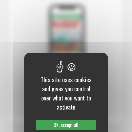
This site uses cookies
12 mois :
99,00 €
and gives you control
Numérique
over what you want to
S’abonner au journal
activate
OK, accept all