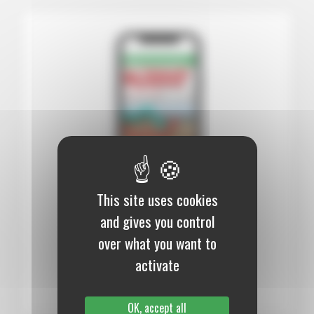
This site uses cookies
12 mois :
99,00 €
and gives you control
over what you want to
Numérique
activate
S’abonner au journal
OK, accept all