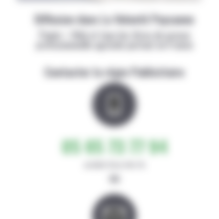
Diffusion dans La Volonté Paysanne
Papier + Web et tous les titres de presse
professionnelle agricole partout en France
Contacter la régie Publicitaire
05 65 73 77 94
de 8h30-12h et 14h-17h
ou