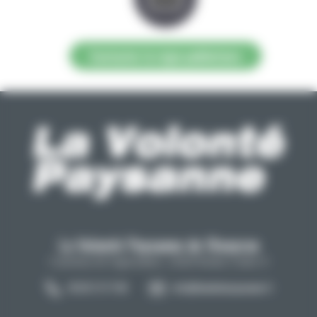
Contacter la régie publicitaire
La Volonté Paysanne de l'Aveyron
Carrefour de l'agriculture, 12026 Rodez Cedex 9
05 65 73 77 98
info@lavolontepaysanne.fr