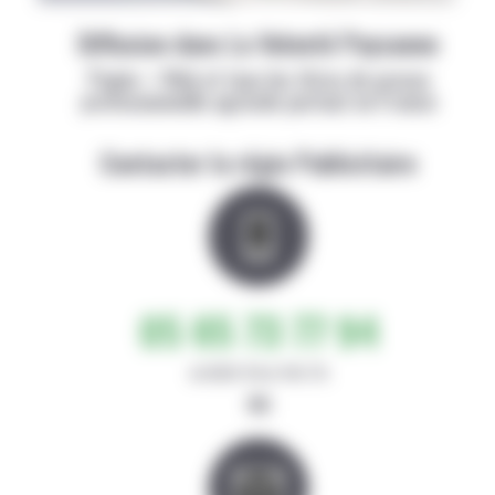
Diffusion dans La Volonté Paysanne
Papier + Web et tous les titres de presse
professionnelle agricole partout en France
Contacter la régie Publicitaire
05 65 73 77 94
de 8h30-12h et 14h-17h
ou