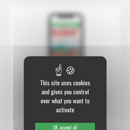
This site uses cookies
12 mois :
99,00 €
and gives you control
over what you want to
Numérique
activate
S’abonner au journal
OK, accept all