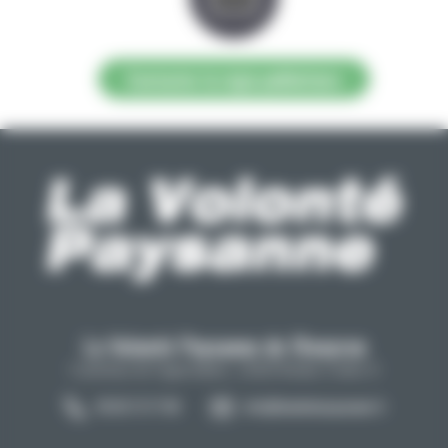
Contacter la régie publicitaire
La Volonté Paysanne de l'Aveyron
Carrefour de l'agriculture, 12026 Rodez Cedex 9
05 65 73 77 98
info@lavolontepaysanne.fr