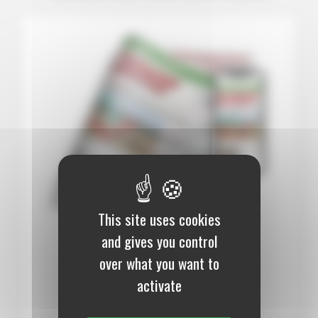
This site uses cookies
and gives you control
12 mois :
145,00 €
over what you want to
Papier (Numérique offert)
activate
S’abonner au journal