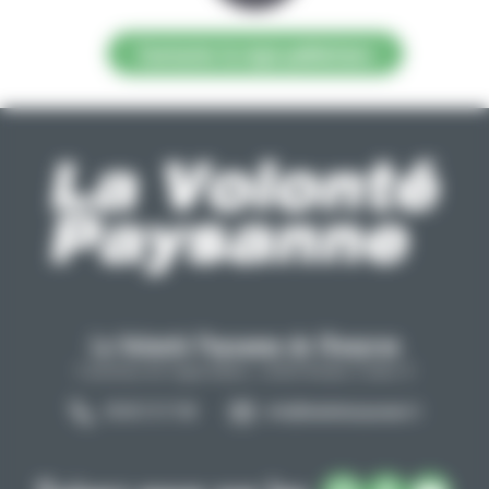
Contacter la régie publicitaire
La Volonté Paysanne de l'Aveyron
Carrefour de l'agriculture, 12026 Rodez Cedex 9
05 65 73 77 98
info@lavolontepaysanne.fr