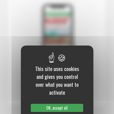
This site uses cookies
12 mois :
99,00 €
and gives you control
Numérique
over what you want to
S’abonner au journal
activate
OK, accept all