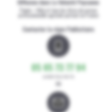
Diffusion dans La Volonté Paysanne
Papier + Web et tous les titres de presse
professionnelle agricole partout en France
Contacter la régie Publicitaire
05 65 73 77 94
de 8h30-12h et 14h-17h
ou